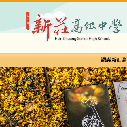
跳
到
主
要
內
容
區
認識新莊高