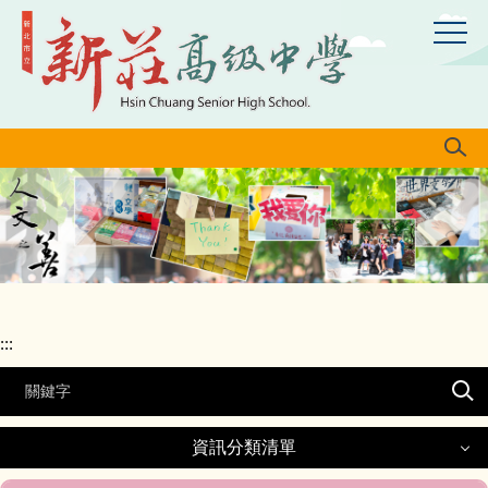
跳
到
主
要
內
容
區
:::
資訊分類清單