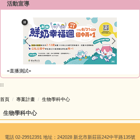
資訊分類清單
活動宣導
行政處室
協力單位
招生專區
=直播測試=
新生專區
:::
升學專區
首頁
專案計畫
生物學科中心
自主學習專區
生物學科中心
專案計畫
系統連結
電話 02-29912391 地址：242028 新北市新莊區242中平路135號