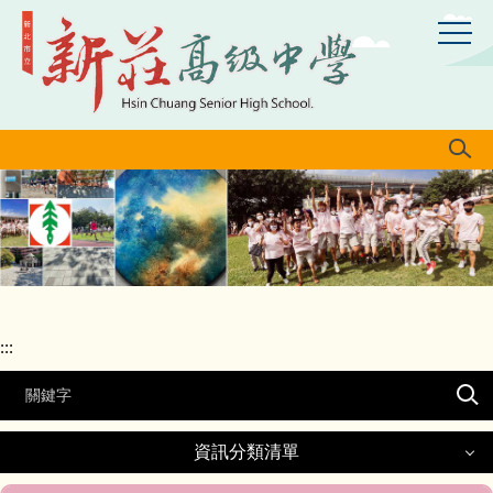
跳
到
主
要
內
容
區
:::
資訊分類清單