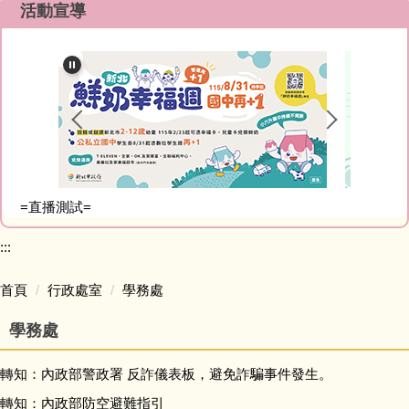
資訊分類清單
活動宣導
行政處室
協力單位
招生專區
=直播測試=
新生專區
:::
升學專區
首頁
行政處室
學務處
自主學習專區
學務處
專案計畫
轉知：內政部警政署 反詐儀表板，避免詐騙事件發生。
系統連結
轉知：內政部防空避難指引